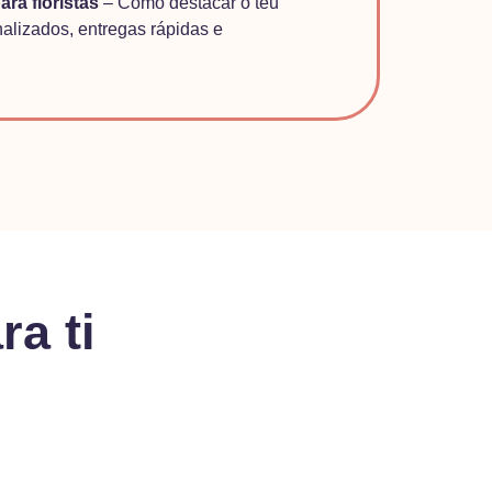
ara floristas
– Como destacar o teu
alizados, entregas rápidas e
ra ti