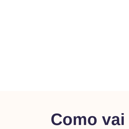
Queres trabalhar a
Já vendes nas
partir de casa
redes sociais
Como vai 