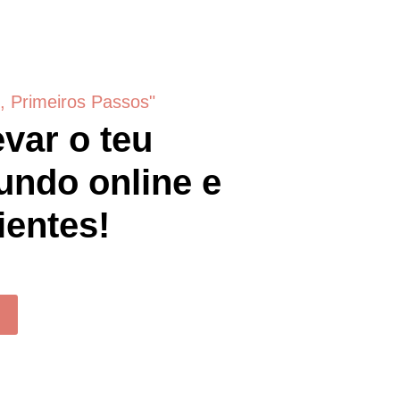
s, Primeiros Passos"
var o teu
undo online e
ientes!