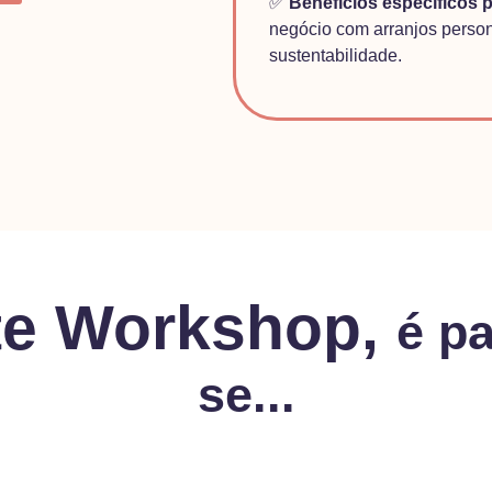
✅
Benefícios específicos p
negócio com arranjos person
sustentabilidade.
te Workshop,
é pa
se...