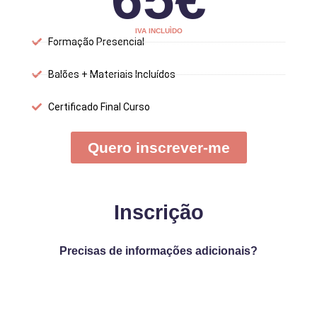
IVA INCLUÌDO
Formação Presencial
Balões + Materiais Incluídos
Certificado Final Curso
Quero inscrever-me
Inscrição
Data limite inscrição 23 de novembro ou assim que as
vagas fiquem preenchidas
Precisas de informações adicionais?
Entra em contacto connosco
analobo@praticos-
saberes.com