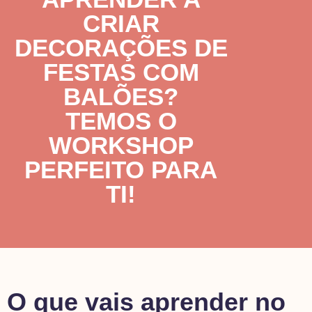
CRIAR
DECORAÇÕES DE
FESTAS COM
BALÕES?
TEMOS O
WORKSHOP
PERFEITO PARA
TI!
O que vais aprender no